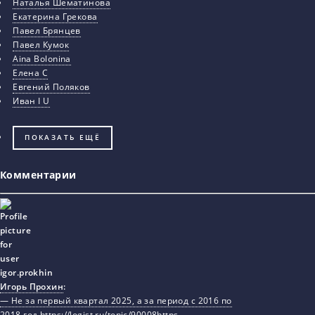
Наталья Шематинова
Екатерина Грекова
Павел Брянцев
Павел Кумок
Aina Bolonina
Елена С
Евгений Поляков
Иван I U
ПОКАЗАТЬ ЕЩЁ
Комментарии
Игорь Прохин
:
— Не за первый квартал 2025, а за период с 2016 по
2018 год.https://logist.ru/topic/90008https…