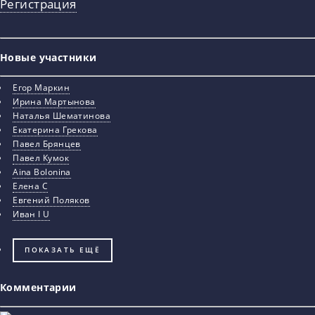
Регистрация
Новые участники
Егор Маркин
Ирина Мартынова
Наталья Шематинова
Екатерина Грекова
Павел Брянцев
Павел Кумок
Aina Bolonina
Елена С
Евгений Поляков
Иван I U
ПОКАЗАТЬ ЕЩЁ
Комментарии