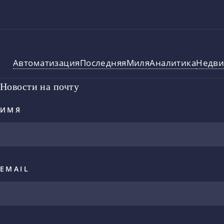
Автоматизация
ПоследняяМиля
Аналитика
Недви
Новости на почту
ИМЯ
EMAIL