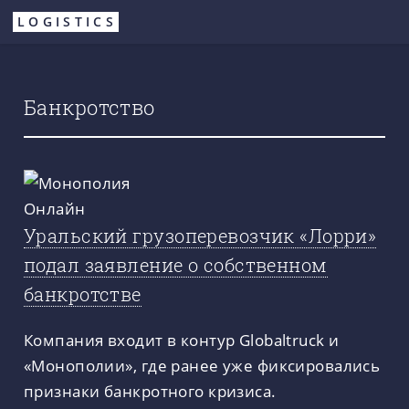
Перейти
LOGISTICS
к
основному
содержанию
Банкротство
Уральский грузоперевозчик «Лорри»
подал заявление о собственном
банкротстве
Компания входит в контур Globaltruck и
«Монополии», где ранее уже фиксировались
признаки банкротного кризиса.