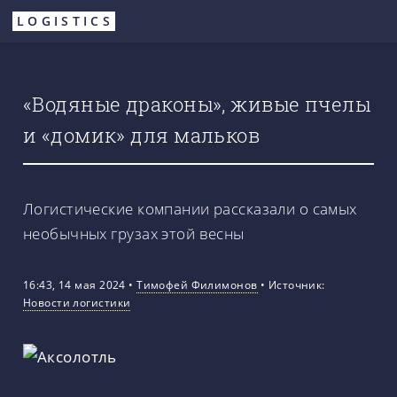
Перейти
LOGISTICS
к
основному
содержанию
«Водяные драконы», живые пчелы
и «домик» для мальков
Логистические компании рассказали о самых
необычных грузах этой весны
16:43, 14 мая 2024
•
Тимофей Филимонов
•
Источник:
Новости логистики