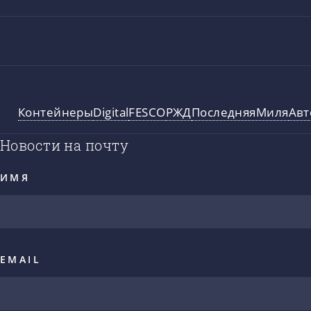
Контейнеры
Digital
FESCO
РЖД
ПоследняяМиля
Авт
Новости на почту
ИМЯ
EMAIL