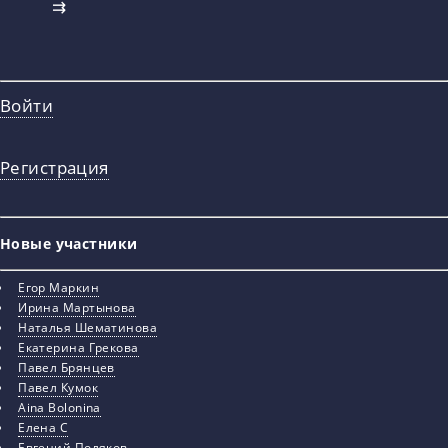
⇉
Войти
Регистрация
Новые участники
Егор Маркин
Ирина Мартынова
Наталья Шематинова
Екатерина Грекова
Павел Брянцев
Павел Кумок
Aina Bolonina
Елена С
Евгений Поляков