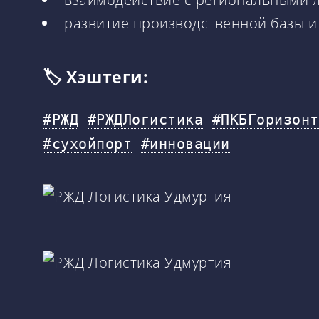
развитие производственной базы и
🏷️ Хэштеги:
#РЖД
#РЖДЛогистика
#ПКБГоризонт
#сухойпорт
#инновации