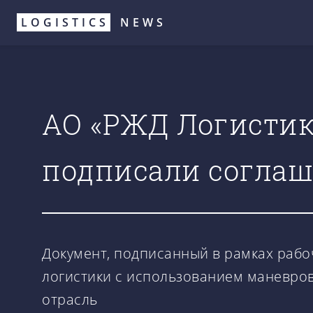
Перейти
LOGISTICS
NEWS
к
основному
содержанию
АО «РЖД Логистик
подписали соглаш
Документ, подписанный в рамках рабо
логистики с использованием маневро
отрасль