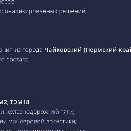
ссов;
ерсонализированных решений.
ания из города
Чайковский (Пермский кра
о состава.
М2
,
ТЭМ18
;
ии железнодорожной тяги;
ии маневровой логистики;
логистическими операторами;