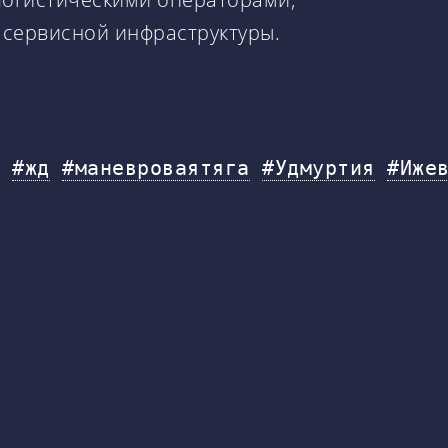
 сервисной инфраструктуры.
#жд
#маневроваятяга
#Удмуртия
#Иже