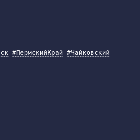
вск
#ПермскийКрай
#Чайковский