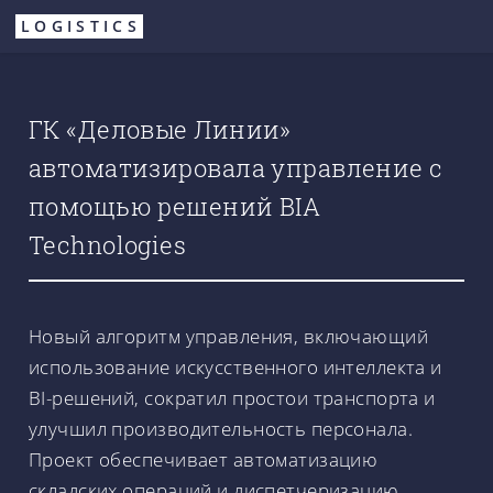
Перейти
LOGISTICS
к
основному
содержанию
ГК «Деловые Линии»
автоматизировала управление с
помощью решений BIA
Technologies
Новый алгоритм управления, включающий
использование искусственного интеллекта и
BI-решений, сократил простои транспорта и
улучшил производительность персонала.
Проект обеспечивает автоматизацию
складских операций и диспетчеризацию