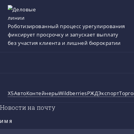
Роботизированный процесс урегулирования
фиксирует просрочку и запускает выплату
без участия клиента и лишней бюрократии
X5
Авто
Контейнеры
Wildberries
РЖД
Экспорт
Торго
Новости на почту
ИМЯ