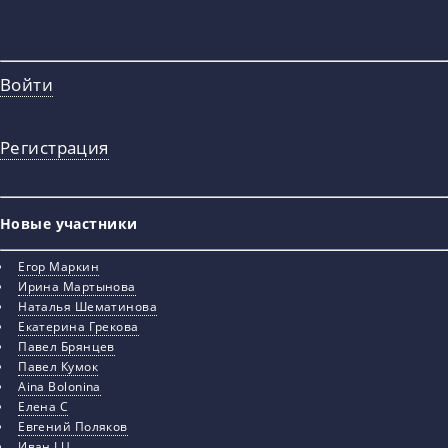
Войти
Регистрация
Новые участники
Егор Маркин
Ирина Мартынова
Наталья Шематинова
Екатерина Грекова
Павел Брянцев
Павел Кумок
Aina Bolonina
Елена С
Евгений Поляков
Иван I U