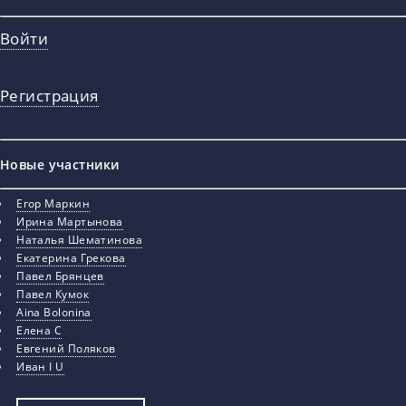
Войти
Регистрация
Новые участники
Егор Маркин
Ирина Мартынова
Наталья Шематинова
Екатерина Грекова
Павел Брянцев
Павел Кумок
Aina Bolonina
Елена С
Евгений Поляков
Иван I U