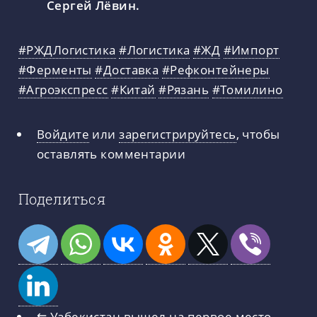
Сергей Лёвин.
#РЖДЛогистика
#Логистика
#ЖД
#Импорт
#Ферменты
#Доставка
#Рефконтейнеры
#Агроэкспресс
#Китай
#Рязань
#Томилино
Войдите
или
зарегистрируйтесь
, чтобы
оставлять комментарии
Поделиться
⇇
Узбекистан вышел на первое место