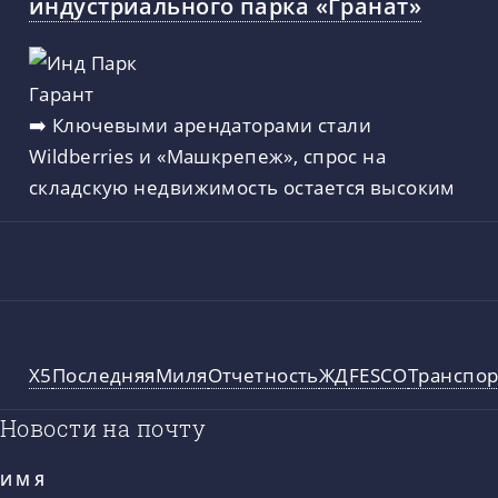
индустриального парка «Гранат»
➡️ Ключевыми арендаторами стали
Wildberries и «Машкрепеж», спрос на
складскую недвижимость остается высоким
X5
ПоследняяМиля
Отчетность
ЖД
FESCO
Транспор
Новости на почту
ИМЯ