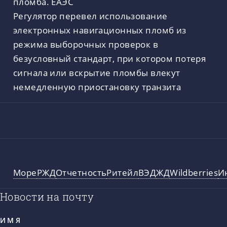
Регулятор перевел использование
электронных навигационных пломб из
режима выборочных проверок в
безусловный стандарт, при котором потеря
сигнала или вскрытие пломбы влекут
немедленную приостановку транзита
Море
РЖД
Отчетность
Ритейл
ВЭД
ЖД
Wildberries
И
Новости на почту
ИМЯ