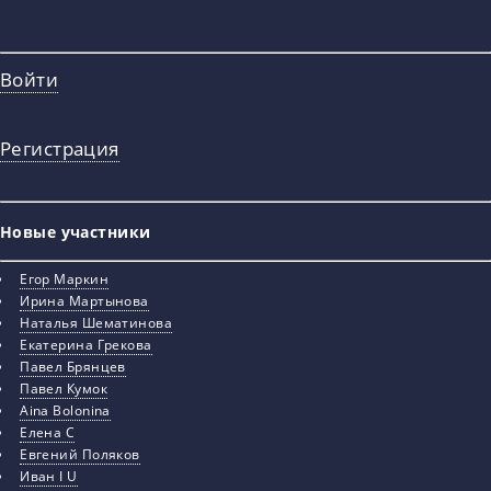
Войти
Регистрация
Новые участники
Егор Маркин
Ирина Мартынова
Наталья Шематинова
Екатерина Грекова
Павел Брянцев
Павел Кумок
Aina Bolonina
Елена С
Евгений Поляков
Иван I U