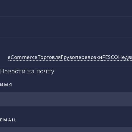
eCommerce
Торговля
Грузоперевозки
FESCO
Недв
Новости на почту
ИМЯ
EMAIL