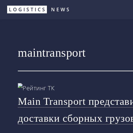
Перейти
LOGISTICS
NEWS
к
основному
содержанию
maintransport
Main Transport предста
доставки сборных грузо