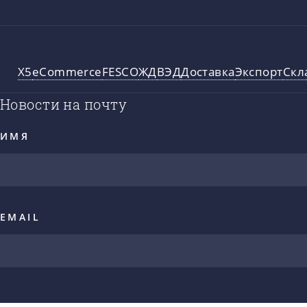
X5
eCommerce
FESCO
ЖД
ВЭД
Доставка
Экспорт
Скл
Новости на почту
ИМЯ
EMAIL