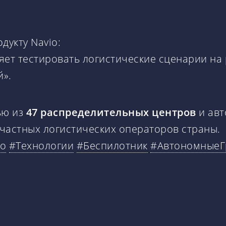
одукту Navio:
яет тестировать логистические сценарии на
й».
ью из
47 распределительных центров
и авт
частных логистических операторов страны.
то
#Технологии
#Беспилотник
#АвтономныеГ