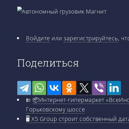
Войдите
или
зарегистрируйтесь
, ч
Поделиться
⇇
📦Интернет-гипермаркет «ВсеИнс
Горьковскому шоссе
🖥️ X5 Group строит собственный да