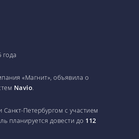
5 года
мпания «Магнит», объявила о
стем
Navio
.
 Санкт-Петербургом с участием
тель планируется довести до
112