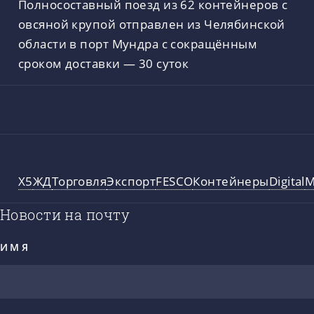
Полносоставный поезд из 62 контейнеров с
овсяной крупой отправлен из Челябинской
области в порт Мундра с сокращённым
сроком доставки — 30 суток
X5
ЖД
Торговля
Экспорт
FESCO
Контейнеры
Digital
М
Новости на почту
ИМЯ