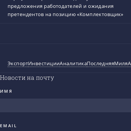
предложения работодателей и ожидания
претендентов на позицию «Комплектовщик»
Экспорт
Инвестиции
Аналитика
ПоследняяМиля
А
Новости на почту
ИМЯ
EMAIL