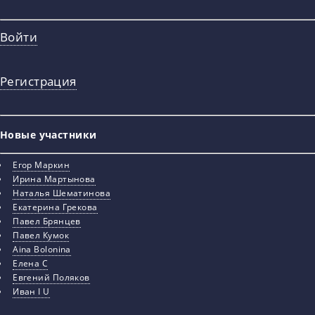
Войти
Регистрация
Новые участники
Егор Маркин
Ирина Мартынова
Наталья Шематинова
Екатерина Грекова
Павел Брянцев
Павел Кумок
Aina Bolonina
Елена С
Евгений Поляков
Иван I U