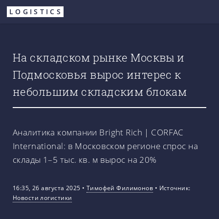
Перейти
LOGISTICS
к
основному
содержанию
На складском рынке Москвы и
Подмосковья вырос интерес к
небольшим складским блокам
Аналитика компании Bright Rich | CORFAC
International: в Московском регионе спрос на
склады 1–5 тыс. кв. м вырос на 20%
16:35, 26 августа 2025
•
Тимофей Филимонов
•
Источник:
Новости логистики